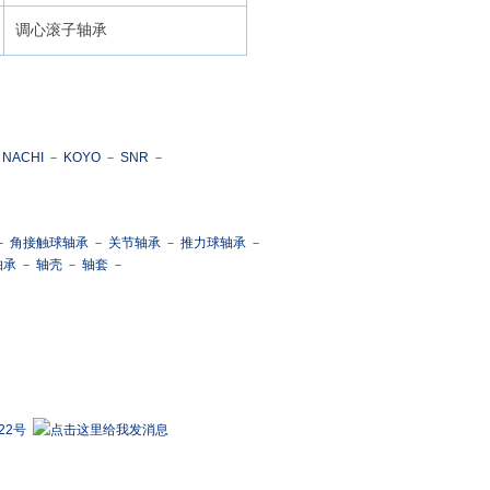
调心滚子轴承
－
NACHI
－
KOYO
－
SNR
－
－
角接触球轴承
－
关节轴承
－
推力球轴承
－
轴承
－
轴壳
－
轴套
－
22号