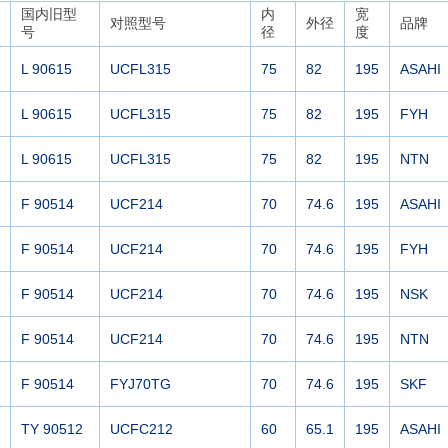
国内旧型
内
宽
对照型号
外径
品牌
号
径
度
L 90615
UCFL315
75
82
195
ASAHI
L 90615
UCFL315
75
82
195
FYH
L 90615
UCFL315
75
82
195
NTN
F 90514
UCF214
70
74.6
195
ASAHI
F 90514
UCF214
70
74.6
195
FYH
F 90514
UCF214
70
74.6
195
NSK
F 90514
UCF214
70
74.6
195
NTN
F 90514
FYJ70TG
70
74.6
195
SKF
TY 90512
UCFC212
60
65.1
195
ASAHI