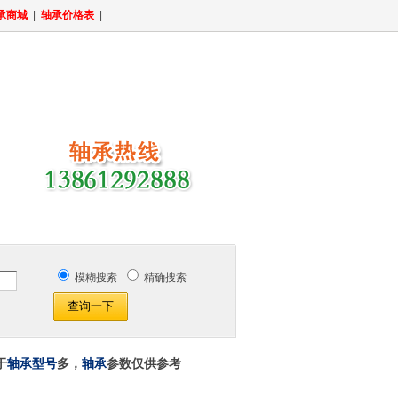
承商城
|
轴承价格表
|
模糊搜索
精确搜索
于
轴承型号
多，
轴承
参数仅供参考