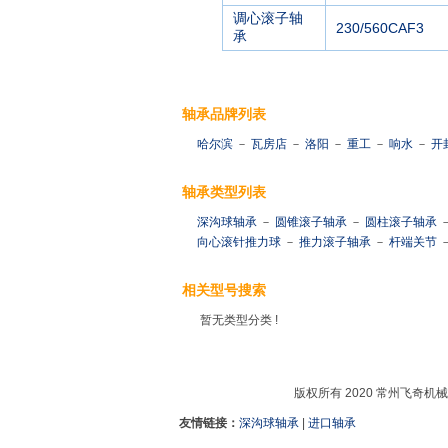
调心滚子轴
230/560CAF3
承
轴承品牌列表
哈尔滨
－
瓦房店
－
洛阳
－
重工
－
响水
－
开
轴承类型列表
深沟球轴承
－
圆锥滚子轴承
－
圆柱滚子轴承
向心滚针推力球
－
推力滚子轴承
－
杆端关节
相关型号搜索
暂无类型分类 !
版权所有 2020 常州飞奇机
友情链接：
深沟球轴承
|
进口轴承