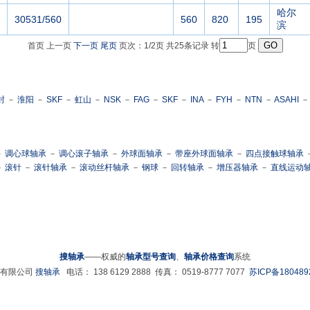
哈尔
30531/560
560
820
195
滨
首页 上一页
下一页
尾页
页次：1/2页 共25条记录 转
页
封
－
淮阳
－
SKF
－
虹山
－
NSK
－
FAG
－
SKF
－
INA
－
FYH
－
NTN
－
ASAHI
－
调心球轴承
－
调心滚子轴承
－
外球面轴承
－
带座外球面轴承
－
四点接触球轴承
－
滚针
－
滚针轴承
－
滚动丝杆轴承
－
钢球
－
回转轴承
－
增压器轴承
－
直线运动
搜轴承
——权威的
轴承型号查询
、
轴承价格查询
系统
械有限公司
搜轴承
电话： 138 6129 2888 传真： 0519-8777 7077
苏ICP备180489